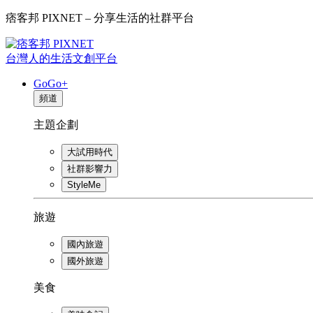
痞客邦 PIXNET – 分享生活的社群平台
台灣人的生活文創平台
GoGo+
頻道
主題企劃
大試用時代
社群影響力
StyleMe
旅遊
國內旅遊
國外旅遊
美食