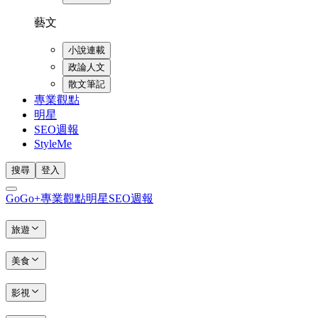
藝文
小說連載
政論人文
散文筆記
專業觀點
明星
SEO週報
StyleMe
搜尋
登入
GoGo+
專業觀點
明星
SEO週報
旅遊
美食
影視