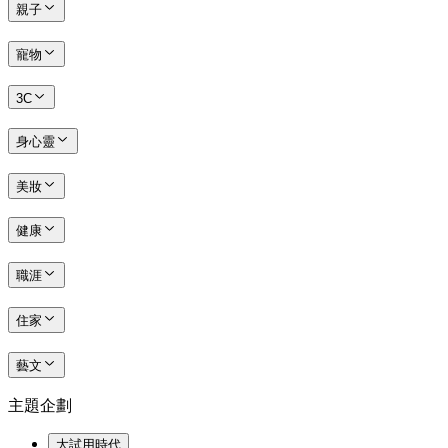
親子
寵物
3C
身心靈
美妝
健康
職涯
住家
藝文
主題企劃
大試用時代