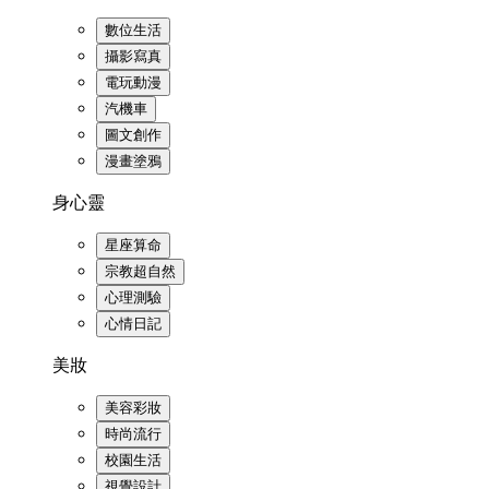
數位生活
攝影寫真
電玩動漫
汽機車
圖文創作
漫畫塗鴉
身心靈
星座算命
宗教超自然
心理測驗
心情日記
美妝
美容彩妝
時尚流行
校園生活
視覺設計