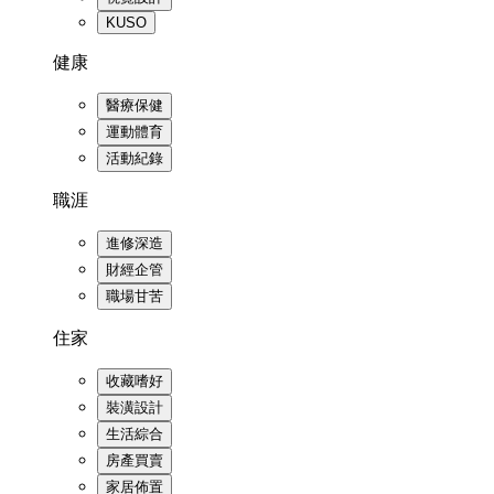
KUSO
健康
醫療保健
運動體育
活動紀錄
職涯
進修深造
財經企管
職場甘苦
住家
收藏嗜好
裝潢設計
生活綜合
房產買賣
家居佈置