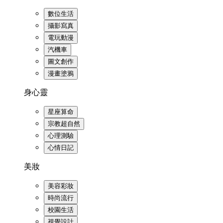
數位生活
攝影寫真
電玩動漫
汽機車
圖文創作
漫畫塗鴉
身心靈
星座算命
宗教超自然
心理測驗
心情日記
美妝
美容彩妝
時尚流行
校園生活
視覺設計