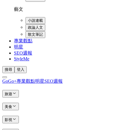
藝文
小說連載
政論人文
散文筆記
專業觀點
明星
SEO週報
StyleMe
搜尋
登入
GoGo+
專業觀點
明星
SEO週報
旅遊
美食
影視