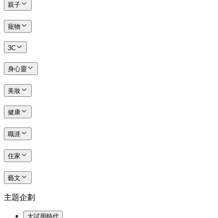
親子
寵物
3C
身心靈
美妝
健康
職涯
住家
藝文
主題企劃
大試用時代