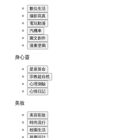
數位生活
攝影寫真
電玩動漫
汽機車
圖文創作
漫畫塗鴉
身心靈
星座算命
宗教超自然
心理測驗
心情日記
美妝
美容彩妝
時尚流行
校園生活
視覺設計