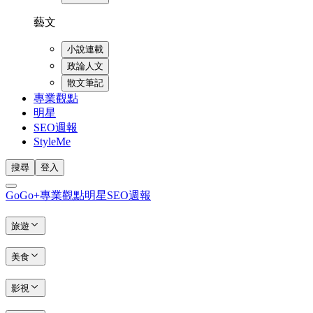
藝文
小說連載
政論人文
散文筆記
專業觀點
明星
SEO週報
StyleMe
搜尋
登入
GoGo+
專業觀點
明星
SEO週報
旅遊
美食
影視