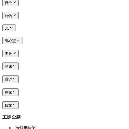
親子
寵物
3C
身心靈
美妝
健康
職涯
住家
藝文
主題企劃
大試用時代