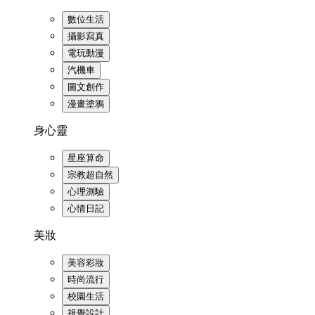
數位生活
攝影寫真
電玩動漫
汽機車
圖文創作
漫畫塗鴉
身心靈
星座算命
宗教超自然
心理測驗
心情日記
美妝
美容彩妝
時尚流行
校園生活
視覺設計