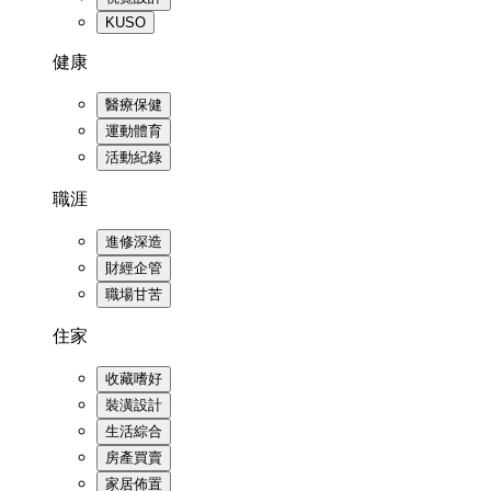
KUSO
健康
醫療保健
運動體育
活動紀錄
職涯
進修深造
財經企管
職場甘苦
住家
收藏嗜好
裝潢設計
生活綜合
房產買賣
家居佈置