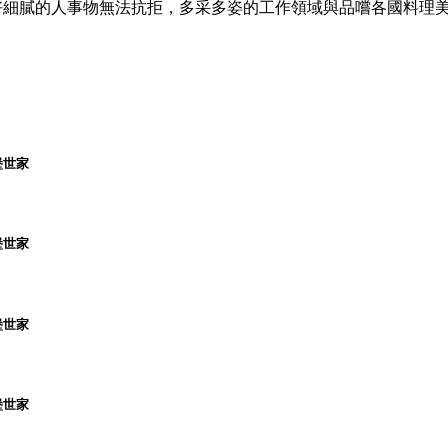
感受，對於美好細膩的人事物無法抗拒，多采多姿的工作領域與品嚐各國料
堡世家
堡世家
堡世家
堡世家