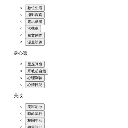
數位生活
攝影寫真
電玩動漫
汽機車
圖文創作
漫畫塗鴉
身心靈
星座算命
宗教超自然
心理測驗
心情日記
美妝
美容彩妝
時尚流行
校園生活
視覺設計