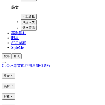
藝文
小說連載
政論人文
散文筆記
專業觀點
明星
SEO週報
StyleMe
搜尋
登入
GoGo+
專業觀點
明星
SEO週報
旅遊
美食
影視