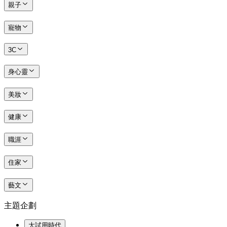
親子
寵物
3C
身心靈
美妝
健康
職涯
住家
藝文
主題企劃
大試用時代