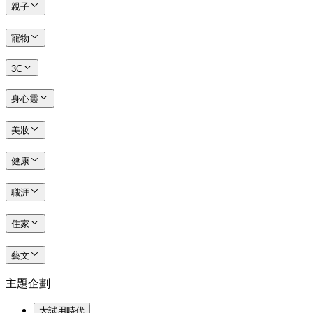
親子
寵物
3C
身心靈
美妝
健康
職涯
住家
藝文
主題企劃
大試用時代