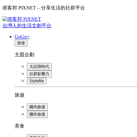
痞客邦 PIXNET – 分享生活的社群平台
台灣人的生活文創平台
GoGo+
頻道
主題企劃
大試用時代
社群影響力
StyleMe
旅遊
國內旅遊
國外旅遊
美食