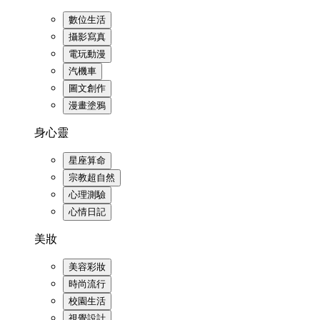
數位生活
攝影寫真
電玩動漫
汽機車
圖文創作
漫畫塗鴉
身心靈
星座算命
宗教超自然
心理測驗
心情日記
美妝
美容彩妝
時尚流行
校園生活
視覺設計