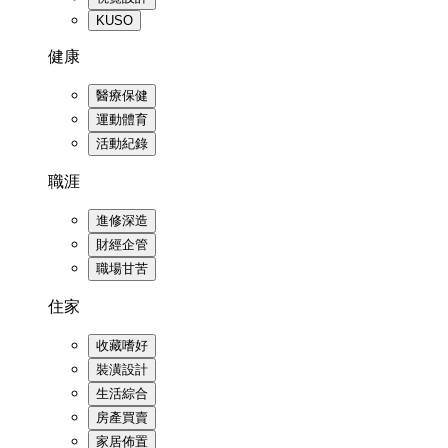
KUSO
健康
醫療保健
運動體育
活動紀錄
職涯
進修深造
財經企管
職場甘苦
住家
收藏嗜好
裝潢設計
生活綜合
房產買賣
家居佈置