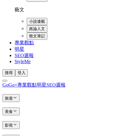
藝文
小說連載
政論人文
散文筆記
專業觀點
明星
SEO週報
StyleMe
搜尋
登入
GoGo+
專業觀點
明星
SEO週報
旅遊
美食
影視