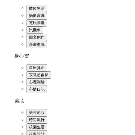
數位生活
攝影寫真
電玩動漫
汽機車
圖文創作
漫畫塗鴉
身心靈
星座算命
宗教超自然
心理測驗
心情日記
美妝
美容彩妝
時尚流行
校園生活
視覺設計