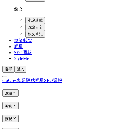
藝文
小說連載
政論人文
散文筆記
專業觀點
明星
SEO週報
StyleMe
搜尋
登入
GoGo+
專業觀點
明星
SEO週報
旅遊
美食
影視