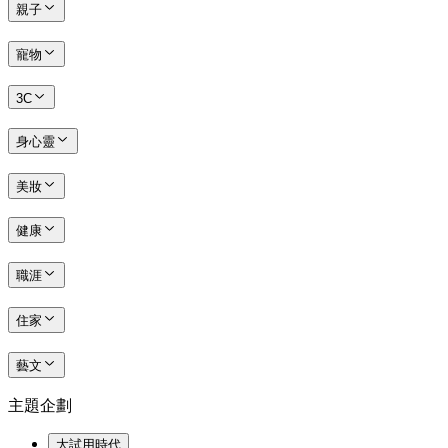
親子
寵物
3C
身心靈
美妝
健康
職涯
住家
藝文
主題企劃
大試用時代