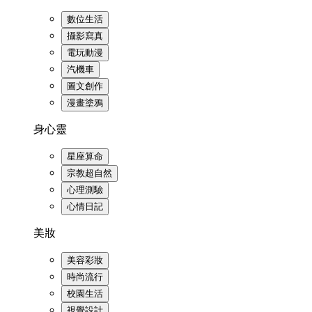
數位生活
攝影寫真
電玩動漫
汽機車
圖文創作
漫畫塗鴉
身心靈
星座算命
宗教超自然
心理測驗
心情日記
美妝
美容彩妝
時尚流行
校園生活
視覺設計