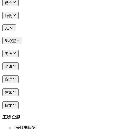
親子
寵物
3C
身心靈
美妝
健康
職涯
住家
藝文
主題企劃
大試用時代