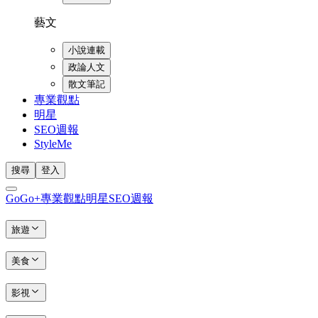
藝文
小說連載
政論人文
散文筆記
專業觀點
明星
SEO週報
StyleMe
搜尋
登入
GoGo+
專業觀點
明星
SEO週報
旅遊
美食
影視