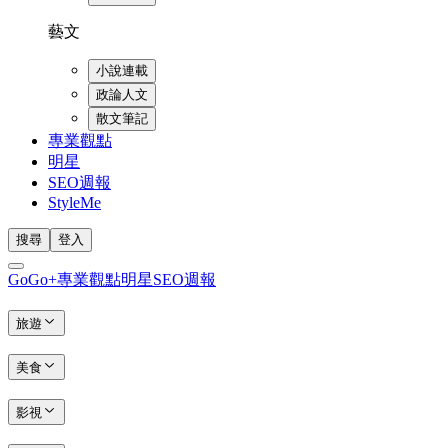
藝文
小說連載
政論人文
散文筆記
專業觀點
明星
SEO週報
StyleMe
搜尋
登入
GoGo+
專業觀點
明星
SEO週報
旅遊
美食
影視