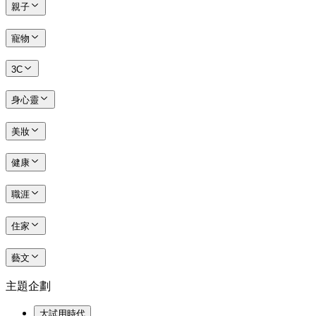
親子
寵物
3C
身心靈
美妝
健康
職涯
住家
藝文
主題企劃
大試用時代