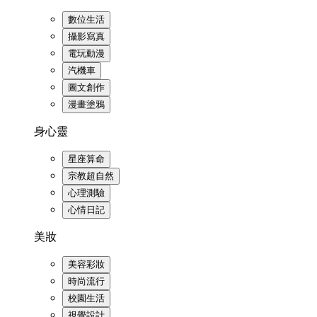
數位生活
攝影寫真
電玩動漫
汽機車
圖文創作
漫畫塗鴉
身心靈
星座算命
宗教超自然
心理測驗
心情日記
美妝
美容彩妝
時尚流行
校園生活
視覺設計