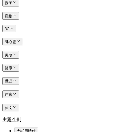
親子
寵物
3C
身心靈
美妝
健康
職涯
住家
藝文
主題企劃
大試用時代