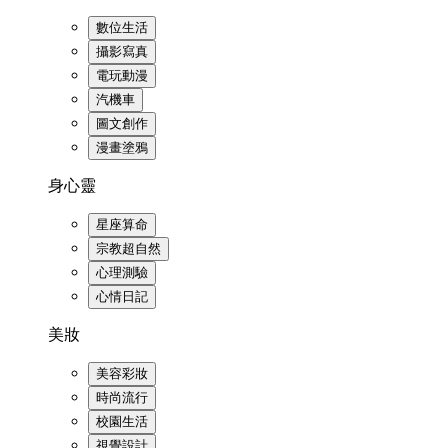
數位生活
攝影寫真
電玩動漫
汽機車
圖文創作
漫畫塗鴉
身心靈
星座算命
宗教超自然
心理測驗
心情日記
美妝
美容彩妝
時尚流行
校園生活
視覺設計