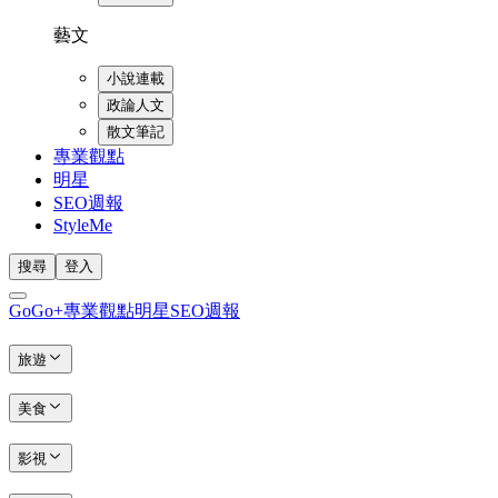
藝文
小說連載
政論人文
散文筆記
專業觀點
明星
SEO週報
StyleMe
搜尋
登入
GoGo+
專業觀點
明星
SEO週報
旅遊
美食
影視