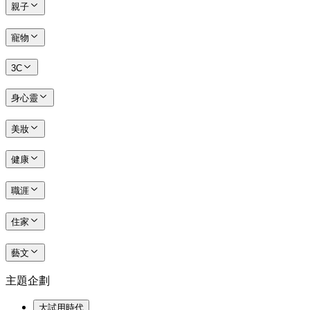
親子
寵物
3C
身心靈
美妝
健康
職涯
住家
藝文
主題企劃
大試用時代