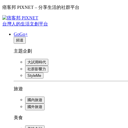
痞客邦 PIXNET – 分享生活的社群平台
台灣人的生活文創平台
GoGo+
頻道
主題企劃
大試用時代
社群影響力
StyleMe
旅遊
國內旅遊
國外旅遊
美食