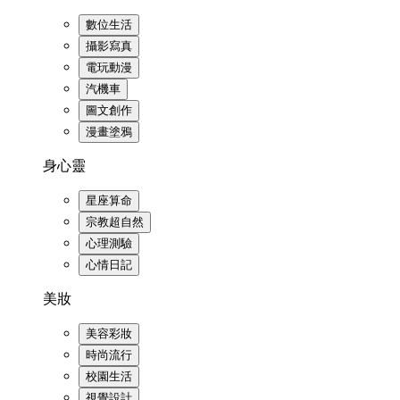
數位生活
攝影寫真
電玩動漫
汽機車
圖文創作
漫畫塗鴉
身心靈
星座算命
宗教超自然
心理測驗
心情日記
美妝
美容彩妝
時尚流行
校園生活
視覺設計