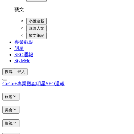
藝文
小說連載
政論人文
散文筆記
專業觀點
明星
SEO週報
StyleMe
搜尋
登入
GoGo+
專業觀點
明星
SEO週報
旅遊
美食
影視