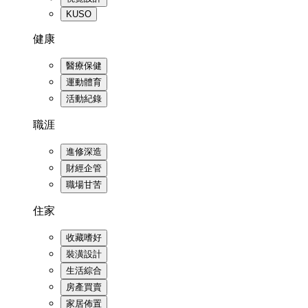
KUSO
健康
醫療保健
運動體育
活動紀錄
職涯
進修深造
財經企管
職場甘苦
住家
收藏嗜好
裝潢設計
生活綜合
房產買賣
家居佈置