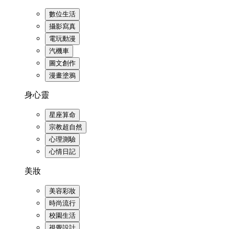
數位生活
攝影寫真
電玩動漫
汽機車
圖文創作
漫畫塗鴉
身心靈
星座算命
宗教超自然
心理測驗
心情日記
美妝
美容彩妝
時尚流行
校園生活
視覺設計