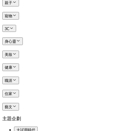
親子
寵物
3C
身心靈
美妝
健康
職涯
住家
藝文
主題企劃
大試用時代