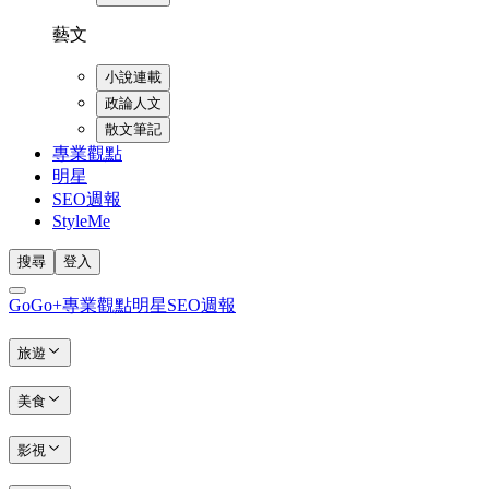
藝文
小說連載
政論人文
散文筆記
專業觀點
明星
SEO週報
StyleMe
搜尋
登入
GoGo+
專業觀點
明星
SEO週報
旅遊
美食
影視