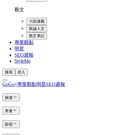
藝文
小說連載
政論人文
散文筆記
專業觀點
明星
SEO週報
StyleMe
搜尋
登入
GoGo+
專業觀點
明星
SEO週報
旅遊
美食
影視