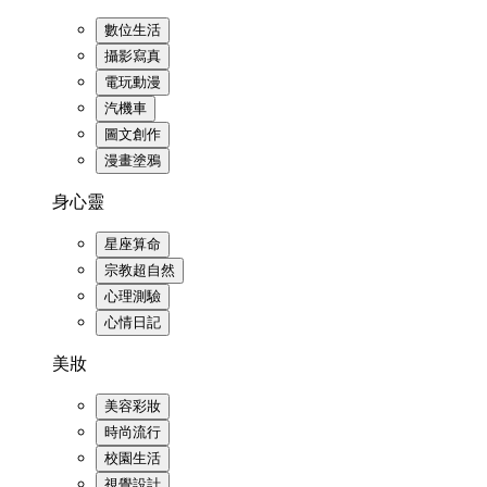
數位生活
攝影寫真
電玩動漫
汽機車
圖文創作
漫畫塗鴉
身心靈
星座算命
宗教超自然
心理測驗
心情日記
美妝
美容彩妝
時尚流行
校園生活
視覺設計