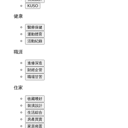
KUSO
健康
醫療保健
運動體育
活動紀錄
職涯
進修深造
財經企管
職場甘苦
住家
收藏嗜好
裝潢設計
生活綜合
房產買賣
家居佈置