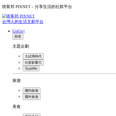
痞客邦 PIXNET – 分享生活的社群平台
台灣人的生活文創平台
GoGo+
頻道
主題企劃
大試用時代
社群影響力
StyleMe
旅遊
國內旅遊
國外旅遊
美食