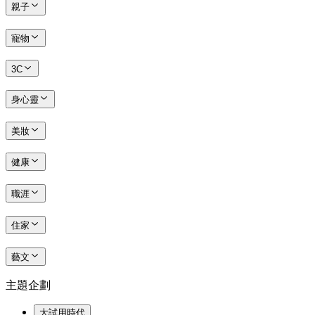
親子
寵物
3C
身心靈
美妝
健康
職涯
住家
藝文
主題企劃
大試用時代