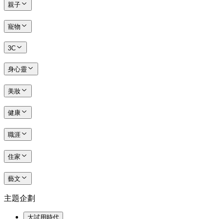
親子
寵物
3C
身心靈
美妝
健康
職涯
住家
藝文
主題企劃
大試用時代