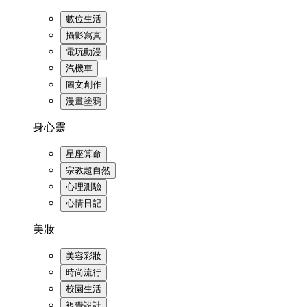
數位生活
攝影寫真
電玩動漫
汽機車
圖文創作
漫畫塗鴉
身心靈
星座算命
宗教超自然
心理測驗
心情日記
美妝
美容彩妝
時尚流行
校園生活
視覺設計