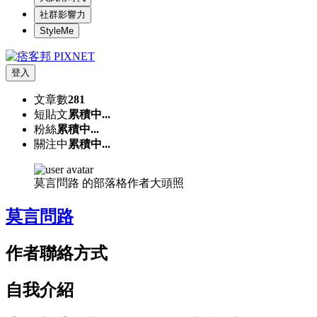
社群影響力
StyleMe
登入
文章數
281
短貼文
累積中...
粉絲
累積中...
關注中
累積中...
莫言問路 的部落格作者大頭照
莫言問路
作者聯絡方式
自我介紹