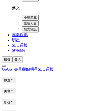
藝文
小說連載
政論人文
散文筆記
專業觀點
明星
SEO週報
StyleMe
搜尋
登入
GoGo+
專業觀點
明星
SEO週報
旅遊
美食
影視