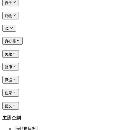
親子
寵物
3C
身心靈
美妝
健康
職涯
住家
藝文
主題企劃
大試用時代