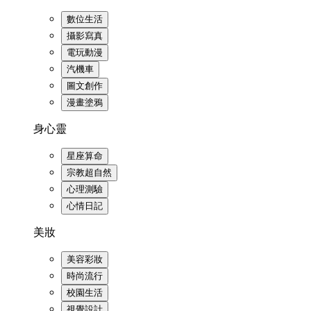
數位生活
攝影寫真
電玩動漫
汽機車
圖文創作
漫畫塗鴉
身心靈
星座算命
宗教超自然
心理測驗
心情日記
美妝
美容彩妝
時尚流行
校園生活
視覺設計