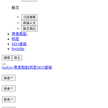
藝文
小說連載
政論人文
散文筆記
專業觀點
明星
SEO週報
StyleMe
搜尋
登入
GoGo+
專業觀點
明星
SEO週報
旅遊
美食
影視