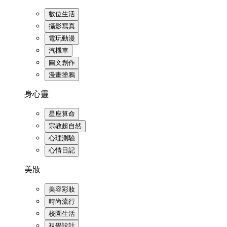
數位生活
攝影寫真
電玩動漫
汽機車
圖文創作
漫畫塗鴉
身心靈
星座算命
宗教超自然
心理測驗
心情日記
美妝
美容彩妝
時尚流行
校園生活
視覺設計