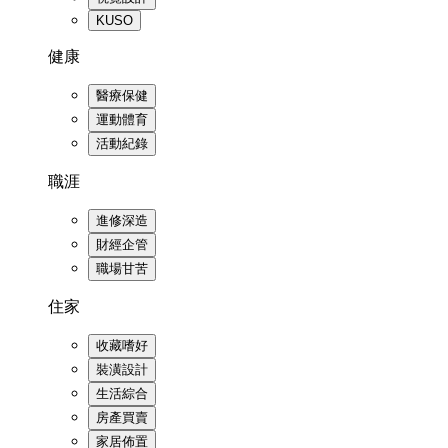
KUSO
健康
醫療保健
運動體育
活動紀錄
職涯
進修深造
財經企管
職場甘苦
住家
收藏嗜好
裝潢設計
生活綜合
房產買賣
家居佈置