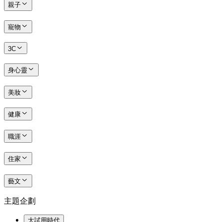
親子
寵物
3C
身心靈
美妝
健康
職涯
住家
藝文
主題企劃
大試用時代