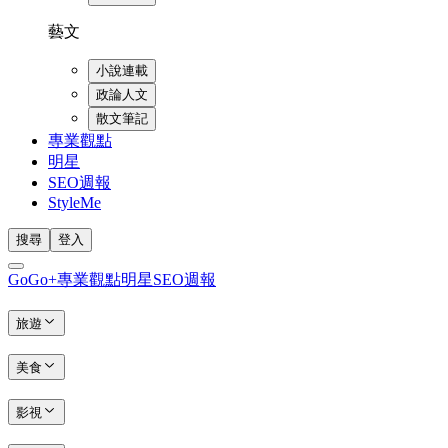
藝文
小說連載
政論人文
散文筆記
專業觀點
明星
SEO週報
StyleMe
搜尋
登入
GoGo+
專業觀點
明星
SEO週報
旅遊
美食
影視