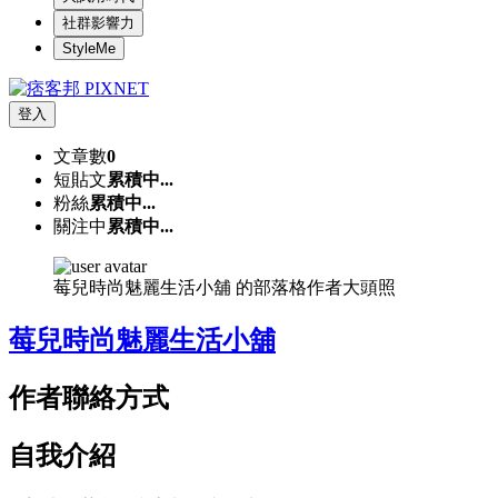
社群影響力
StyleMe
登入
文章數
0
短貼文
累積中...
粉絲
累積中...
關注中
累積中...
莓兒時尚魅麗生活小舖 的部落格作者大頭照
莓兒時尚魅麗生活小舖
作者聯絡方式
自我介紹