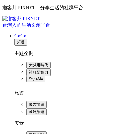
痞客邦 PIXNET – 分享生活的社群平台
台灣人的生活文創平台
GoGo+
頻道
主題企劃
大試用時代
社群影響力
StyleMe
旅遊
國內旅遊
國外旅遊
美食