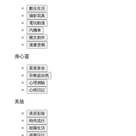
數位生活
攝影寫真
電玩動漫
汽機車
圖文創作
漫畫塗鴉
身心靈
星座算命
宗教超自然
心理測驗
心情日記
美妝
美容彩妝
時尚流行
校園生活
視覺設計