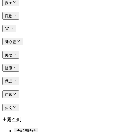
親子
寵物
3C
身心靈
美妝
健康
職涯
住家
藝文
主題企劃
大試用時代