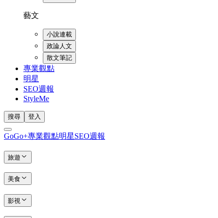
藝文
小說連載
政論人文
散文筆記
專業觀點
明星
SEO週報
StyleMe
搜尋
登入
GoGo+
專業觀點
明星
SEO週報
旅遊
美食
影視