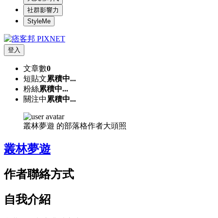
社群影響力
StyleMe
登入
文章數
0
短貼文
累積中...
粉絲
累積中...
關注中
累積中...
叢林夢遊 的部落格作者大頭照
叢林夢遊
作者聯絡方式
自我介紹