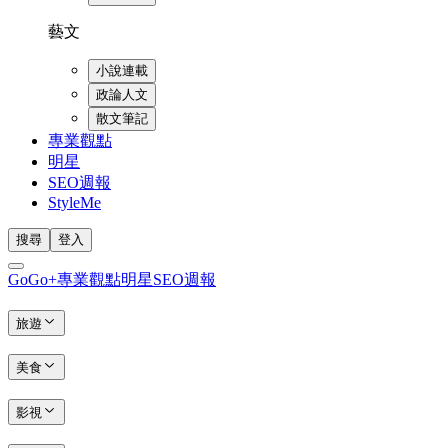
藝文
小說連載
政論人文
散文筆記
專業觀點
明星
SEO週報
StyleMe
搜尋
登入
GoGo+
專業觀點
明星
SEO週報
旅遊
美食
影視