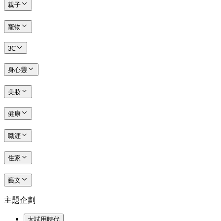
親子
寵物
3C
身心靈
美妝
健康
職涯
住家
藝文
主題企劃
大試用時代