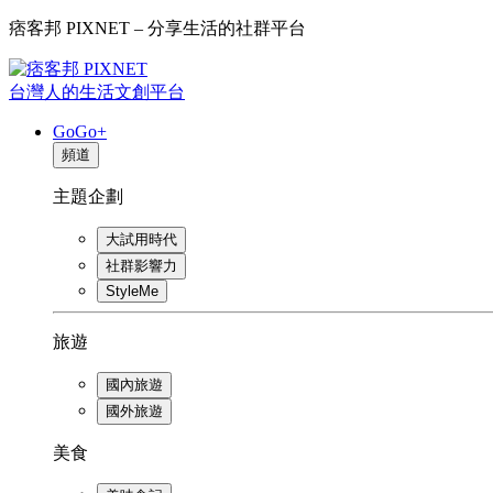
痞客邦 PIXNET – 分享生活的社群平台
台灣人的生活文創平台
GoGo+
頻道
主題企劃
大試用時代
社群影響力
StyleMe
旅遊
國內旅遊
國外旅遊
美食