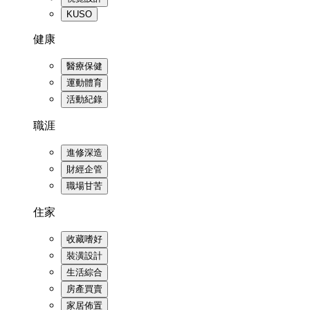
KUSO
健康
醫療保健
運動體育
活動紀錄
職涯
進修深造
財經企管
職場甘苦
住家
收藏嗜好
裝潢設計
生活綜合
房產買賣
家居佈置