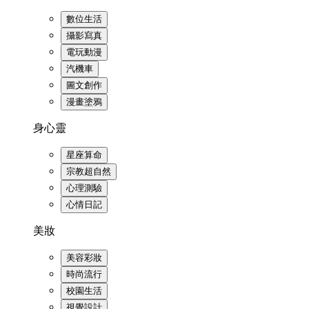
數位生活
攝影寫真
電玩動漫
汽機車
圖文創作
漫畫塗鴉
身心靈
星座算命
宗教超自然
心理測驗
心情日記
美妝
美容彩妝
時尚流行
校園生活
視覺設計