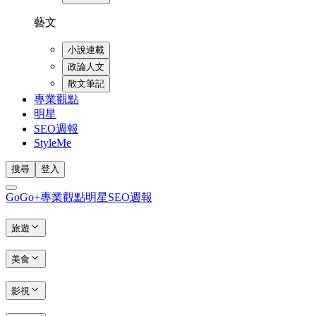
藝文
小說連載
政論人文
散文筆記
專業觀點
明星
SEO週報
StyleMe
搜尋
登入
GoGo+
專業觀點
明星
SEO週報
旅遊
美食
影視