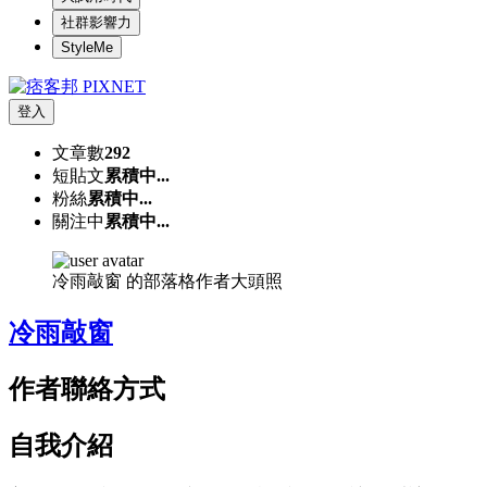
社群影響力
StyleMe
登入
文章數
292
短貼文
累積中...
粉絲
累積中...
關注中
累積中...
冷雨敲窗 的部落格作者大頭照
冷雨敲窗
作者聯絡方式
自我介紹