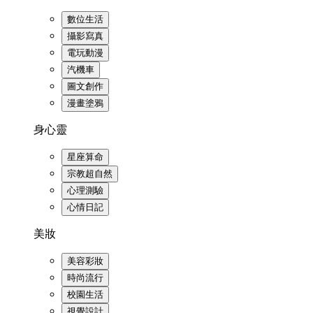
數位生活
攝影寫真
電玩動漫
汽機車
圖文創作
漫畫塗鴉
身心靈
星座算命
宗教超自然
心理測驗
心情日記
美妝
美容彩妝
時尚流行
校園生活
視覺設計