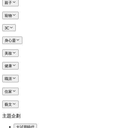
親子
寵物
3C
身心靈
美妝
健康
職涯
住家
藝文
主題企劃
大試用時代