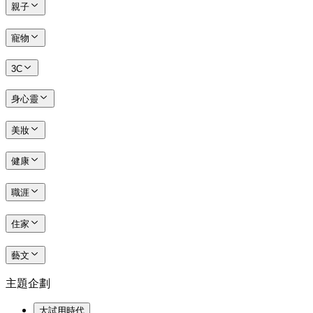
親子
寵物
3C
身心靈
美妝
健康
職涯
住家
藝文
主題企劃
大試用時代