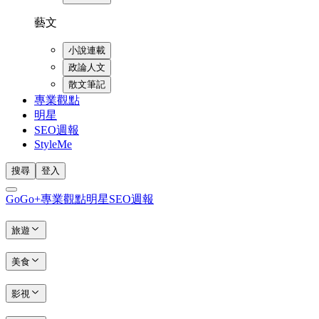
藝文
小說連載
政論人文
散文筆記
專業觀點
明星
SEO週報
StyleMe
搜尋
登入
GoGo+
專業觀點
明星
SEO週報
旅遊
美食
影視