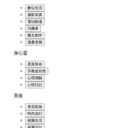
數位生活
攝影寫真
電玩動漫
汽機車
圖文創作
漫畫塗鴉
身心靈
星座算命
宗教超自然
心理測驗
心情日記
美妝
美容彩妝
時尚流行
校園生活
視覺設計