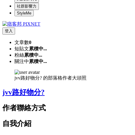
社群影響力
StyleMe
登入
文章數
0
短貼文
累積中...
粉絲
累積中...
關注中
累積中...
jvv路好物分? 的部落格作者大頭照
jvv路好物分?
作者聯絡方式
自我介紹