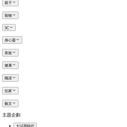
親子
寵物
3C
身心靈
美妝
健康
職涯
住家
藝文
主題企劃
大試用時代