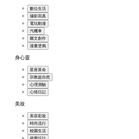
數位生活
攝影寫真
電玩動漫
汽機車
圖文創作
漫畫塗鴉
身心靈
星座算命
宗教超自然
心理測驗
心情日記
美妝
美容彩妝
時尚流行
校園生活
視覺設計