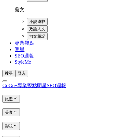
藝文
小說連載
政論人文
散文筆記
專業觀點
明星
SEO週報
StyleMe
搜尋
登入
GoGo+
專業觀點
明星
SEO週報
旅遊
美食
影視