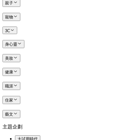
親子
寵物
3C
身心靈
美妝
健康
職涯
住家
藝文
主題企劃
大試用時代