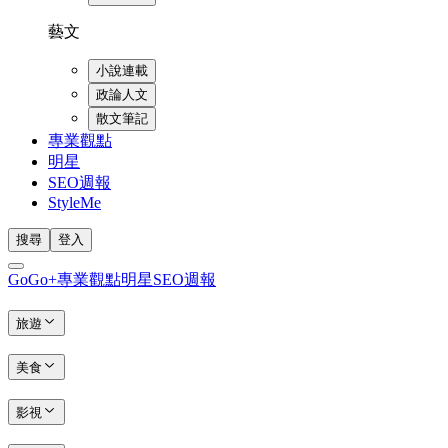
藝文
小說連載
政論人文
散文筆記
專業觀點
明星
SEO週報
StyleMe
搜尋
登入
GoGo+
專業觀點
明星
SEO週報
旅遊
美食
影視