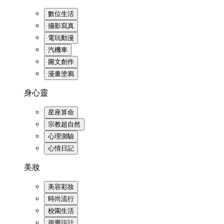
數位生活
攝影寫真
電玩動漫
汽機車
圖文創作
漫畫塗鴉
身心靈
星座算命
宗教超自然
心理測驗
心情日記
美妝
美容彩妝
時尚流行
校園生活
視覺設計