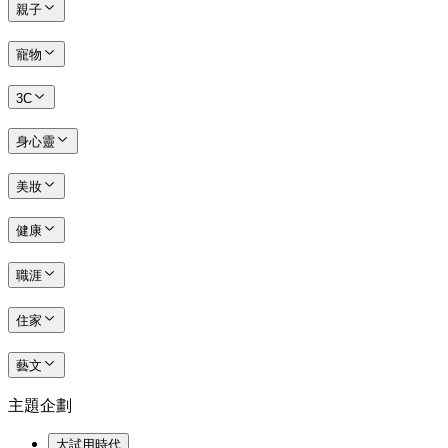
親子
寵物
3C
身心靈
美妝
健康
職涯
住家
藝文
主題企劃
大試用時代