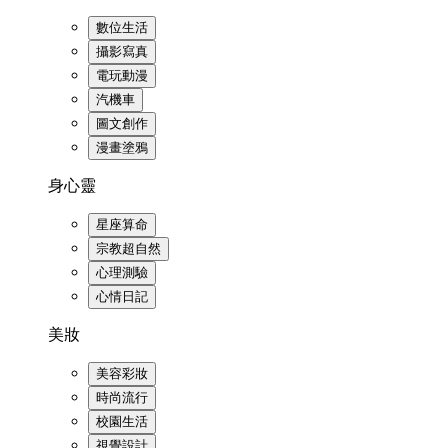
數位生活
攝影寫真
電玩動漫
汽機車
圖文創作
漫畫塗鴉
身心靈
星座算命
宗教超自然
心理測驗
心情日記
美妝
美容彩妝
時尚流行
校園生活
視覺設計