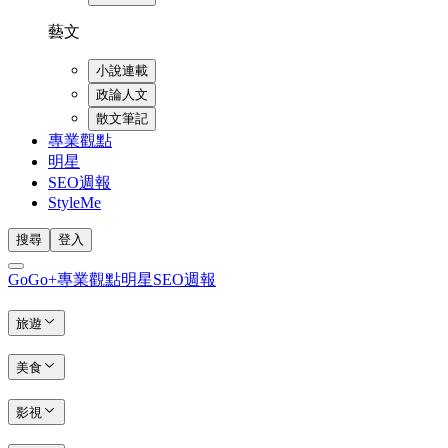
藝文
小說連載
政論人文
散文筆記
專業觀點
明星
SEO週報
StyleMe
搜尋
登入
GoGo+
專業觀點
明星
SEO週報
旅遊
美食
影視