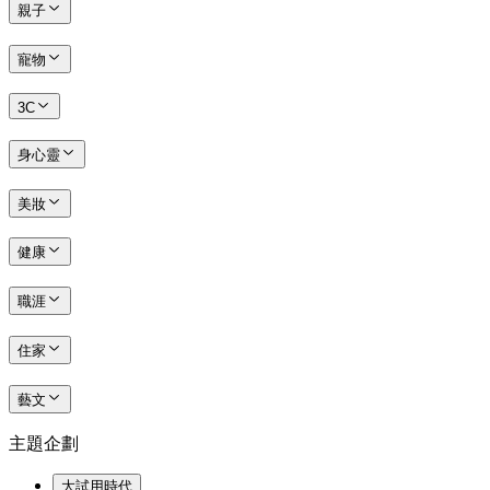
親子
寵物
3C
身心靈
美妝
健康
職涯
住家
藝文
主題企劃
大試用時代