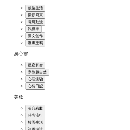
數位生活
攝影寫真
電玩動漫
汽機車
圖文創作
漫畫塗鴉
身心靈
星座算命
宗教超自然
心理測驗
心情日記
美妝
美容彩妝
時尚流行
校園生活
視覺設計