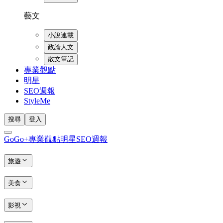
藝文
小說連載
政論人文
散文筆記
專業觀點
明星
SEO週報
StyleMe
搜尋
登入
GoGo+
專業觀點
明星
SEO週報
旅遊
美食
影視