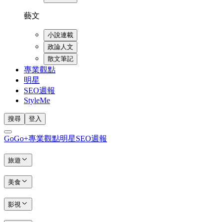
藝文
小說連載
政論人文
散文筆記
專業觀點
明星
SEO週報
StyleMe
搜尋
登入
GoGo+
專業觀點
明星
SEO週報
旅遊
美食
影視