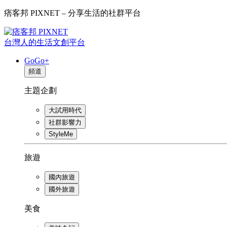
痞客邦 PIXNET – 分享生活的社群平台
台灣人的生活文創平台
GoGo+
頻道
主題企劃
大試用時代
社群影響力
StyleMe
旅遊
國內旅遊
國外旅遊
美食