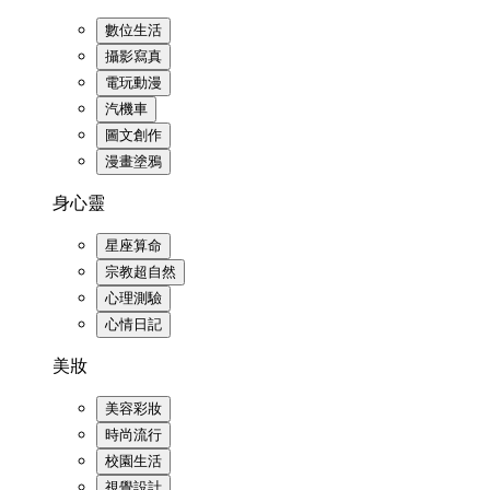
數位生活
攝影寫真
電玩動漫
汽機車
圖文創作
漫畫塗鴉
身心靈
星座算命
宗教超自然
心理測驗
心情日記
美妝
美容彩妝
時尚流行
校園生活
視覺設計