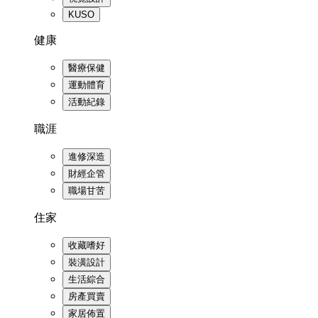
KUSO
健康
醫療保健
運動體育
活動紀錄
職涯
進修深造
財經企管
職場甘苦
住家
收藏嗜好
裝潢設計
生活綜合
房產買賣
家居佈置