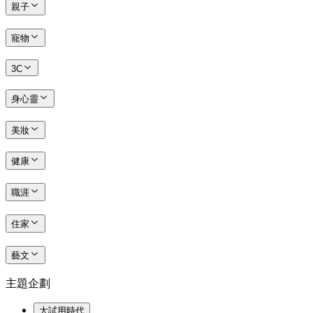
親子
寵物
3C
身心靈
美妝
健康
職涯
住家
藝文
主題企劃
大試用時代