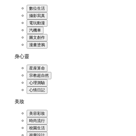
數位生活
攝影寫真
電玩動漫
汽機車
圖文創作
漫畫塗鴉
身心靈
星座算命
宗教超自然
心理測驗
心情日記
美妝
美容彩妝
時尚流行
校園生活
視覺設計