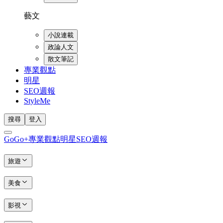
藝文
小說連載
政論人文
散文筆記
專業觀點
明星
SEO週報
StyleMe
搜尋
登入
GoGo+
專業觀點
明星
SEO週報
旅遊
美食
影視