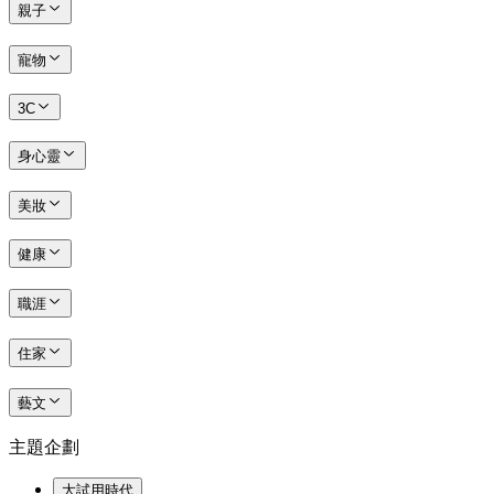
親子
寵物
3C
身心靈
美妝
健康
職涯
住家
藝文
主題企劃
大試用時代