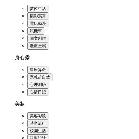
數位生活
攝影寫真
電玩動漫
汽機車
圖文創作
漫畫塗鴉
身心靈
星座算命
宗教超自然
心理測驗
心情日記
美妝
美容彩妝
時尚流行
校園生活
視覺設計