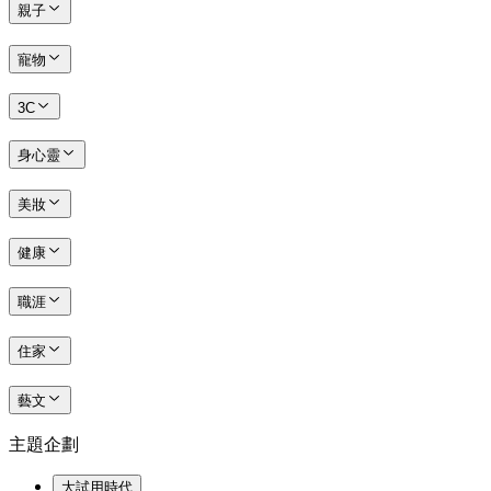
親子
寵物
3C
身心靈
美妝
健康
職涯
住家
藝文
主題企劃
大試用時代