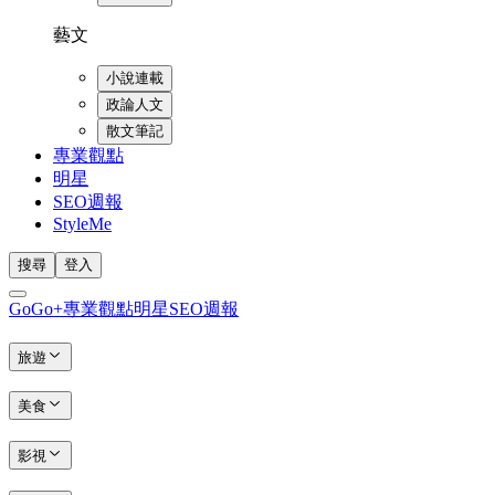
藝文
小說連載
政論人文
散文筆記
專業觀點
明星
SEO週報
StyleMe
搜尋
登入
GoGo+
專業觀點
明星
SEO週報
旅遊
美食
影視