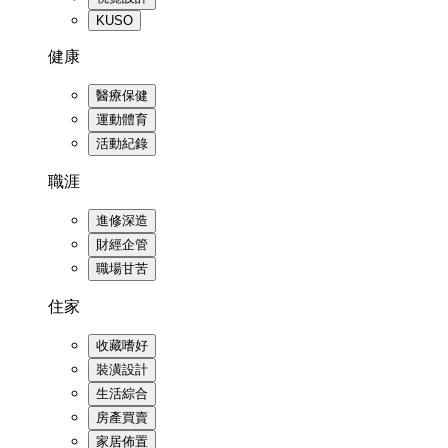
KUSO
健康
醫療保健
運動體育
活動紀錄
職涯
進修深造
財經企管
職場甘苦
住家
收藏嗜好
裝潢設計
生活綜合
房產買賣
家居佈置