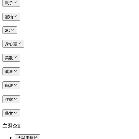
親子
寵物
3C
身心靈
美妝
健康
職涯
住家
藝文
主題企劃
大試用時代