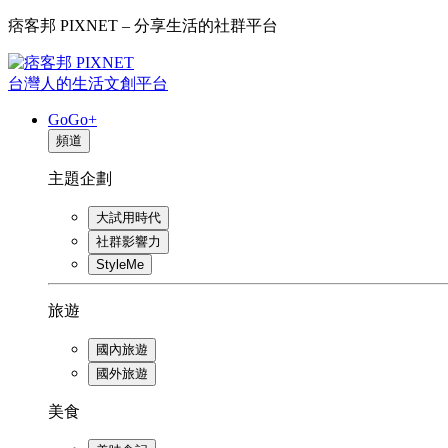
痞客邦 PIXNET – 分享生活的社群平台
台灣人的生活文創平台
GoGo+
頻道
主題企劃
大試用時代
社群影響力
StyleMe
旅遊
國內旅遊
國外旅遊
美食