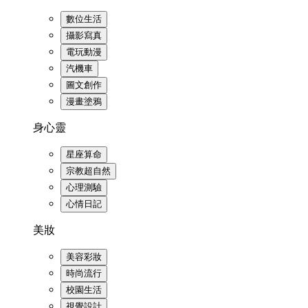
數位生活
攝影寫真
電玩動漫
汽機車
圖文創作
漫畫塗鴉
身心靈
星座算命
宗教超自然
心理測驗
心情日記
美妝
美容彩妝
時尚流行
校園生活
視覺設計