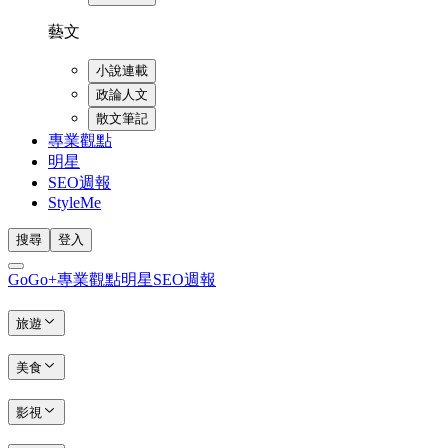
藝文
小說連載
政論人文
散文筆記
專業觀點
明星
SEO週報
StyleMe
搜尋
登入
GoGo+
專業觀點
明星
SEO週報
旅遊
美食
影視