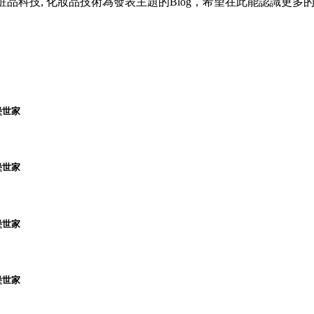
粧品資訊, 化粧品科技, 化妝品技術為發表主題的Blog，希望在此能認識更
堡世家
堡世家
堡世家
堡世家