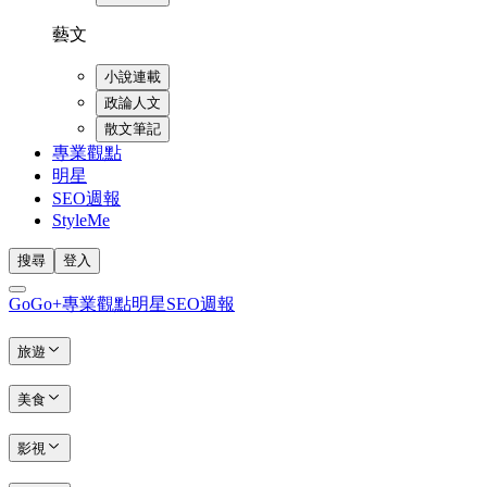
藝文
小說連載
政論人文
散文筆記
專業觀點
明星
SEO週報
StyleMe
搜尋
登入
GoGo+
專業觀點
明星
SEO週報
旅遊
美食
影視