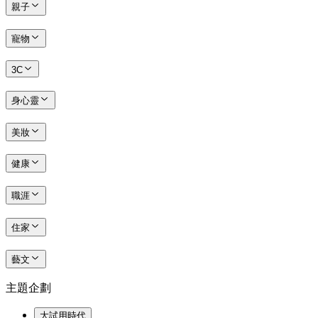
親子
寵物
3C
身心靈
美妝
健康
職涯
住家
藝文
主題企劃
大試用時代