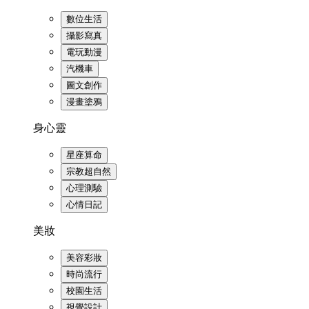
數位生活
攝影寫真
電玩動漫
汽機車
圖文創作
漫畫塗鴉
身心靈
星座算命
宗教超自然
心理測驗
心情日記
美妝
美容彩妝
時尚流行
校園生活
視覺設計