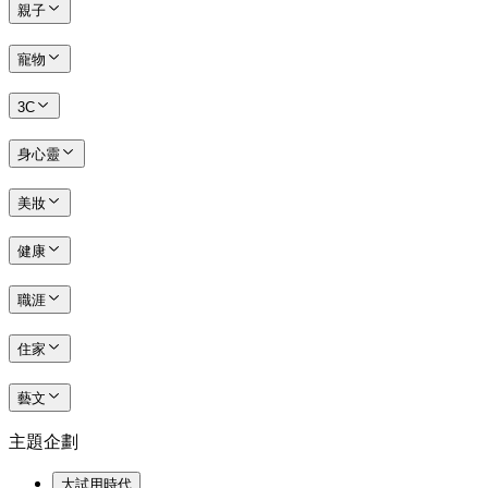
親子
寵物
3C
身心靈
美妝
健康
職涯
住家
藝文
主題企劃
大試用時代