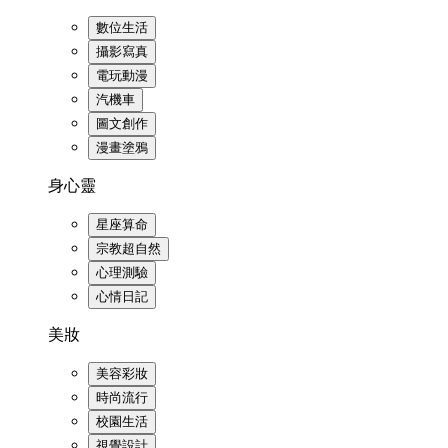
數位生活
攝影寫真
電玩動漫
汽機車
圖文創作
漫畫塗鴉
身心靈
星座算命
宗教超自然
心理測驗
心情日記
美妝
美容彩妝
時尚流行
校園生活
視覺設計