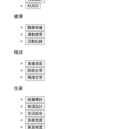
KUSO
健康
醫療保健
運動體育
活動紀錄
職涯
進修深造
財經企管
職場甘苦
住家
收藏嗜好
裝潢設計
生活綜合
房產買賣
家居佈置