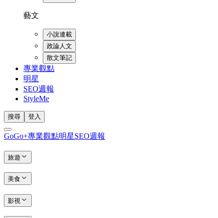
藝文
小說連載
政論人文
散文筆記
專業觀點
明星
SEO週報
StyleMe
搜尋
登入
GoGo+
專業觀點
明星
SEO週報
旅遊
美食
影視