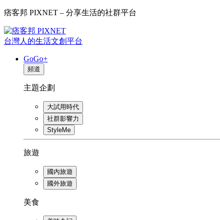
痞客邦 PIXNET – 分享生活的社群平台
台灣人的生活文創平台
GoGo+
頻道
主題企劃
大試用時代
社群影響力
StyleMe
旅遊
國內旅遊
國外旅遊
美食