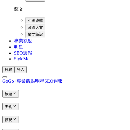
藝文
小說連載
政論人文
散文筆記
專業觀點
明星
SEO週報
StyleMe
搜尋
登入
GoGo+
專業觀點
明星
SEO週報
旅遊
美食
影視