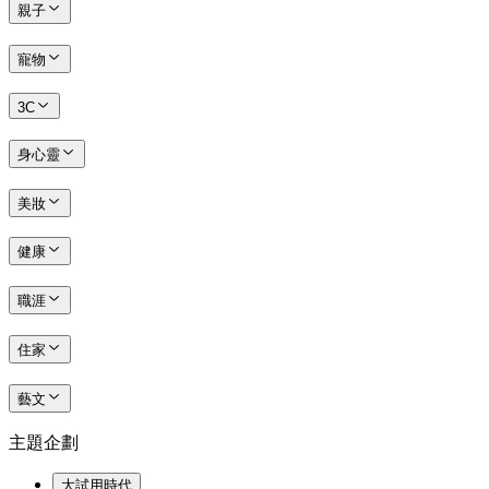
親子
寵物
3C
身心靈
美妝
健康
職涯
住家
藝文
主題企劃
大試用時代