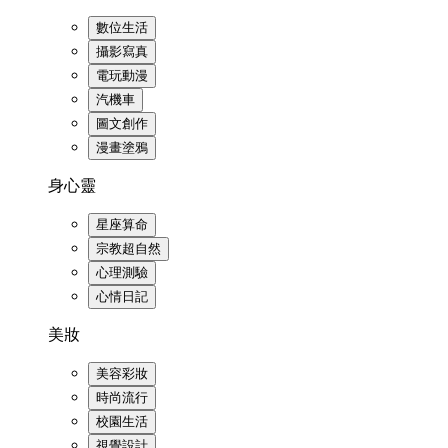
數位生活
攝影寫真
電玩動漫
汽機車
圖文創作
漫畫塗鴉
身心靈
星座算命
宗教超自然
心理測驗
心情日記
美妝
美容彩妝
時尚流行
校園生活
視覺設計