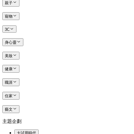
親子
寵物
3C
身心靈
美妝
健康
職涯
住家
藝文
主題企劃
大試用時代