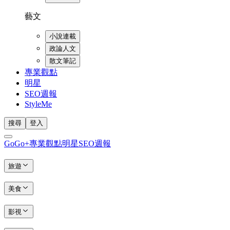
藝文
小說連載
政論人文
散文筆記
專業觀點
明星
SEO週報
StyleMe
搜尋
登入
GoGo+
專業觀點
明星
SEO週報
旅遊
美食
影視