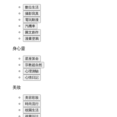
數位生活
攝影寫真
電玩動漫
汽機車
圖文創作
漫畫塗鴉
身心靈
星座算命
宗教超自然
心理測驗
心情日記
美妝
美容彩妝
時尚流行
校園生活
視覺設計