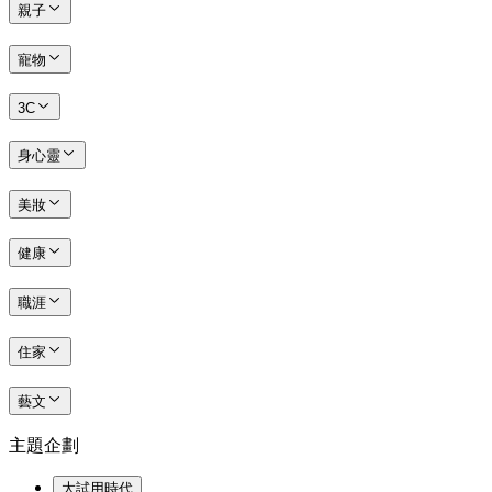
親子
寵物
3C
身心靈
美妝
健康
職涯
住家
藝文
主題企劃
大試用時代