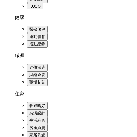
KUSO
健康
醫療保健
運動體育
活動紀錄
職涯
進修深造
財經企管
職場甘苦
住家
收藏嗜好
裝潢設計
生活綜合
房產買賣
家居佈置