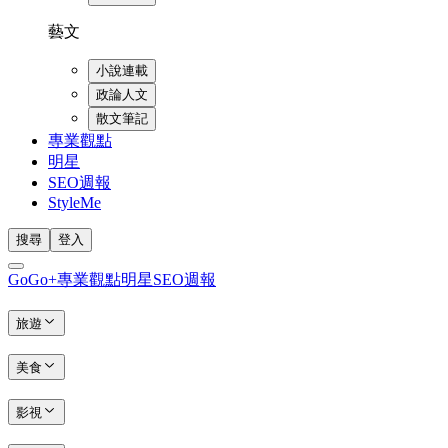
藝文
小說連載
政論人文
散文筆記
專業觀點
明星
SEO週報
StyleMe
搜尋
登入
GoGo+
專業觀點
明星
SEO週報
旅遊
美食
影視