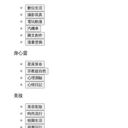
數位生活
攝影寫真
電玩動漫
汽機車
圖文創作
漫畫塗鴉
身心靈
星座算命
宗教超自然
心理測驗
心情日記
美妝
美容彩妝
時尚流行
校園生活
視覺設計