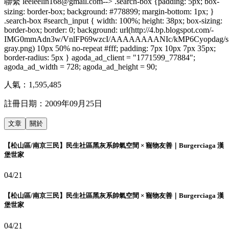
聯繫 leeleelin168@gmail.com--> .search-box {padding: 5px; box-
sizing: border-box; background: #778899; margin-bottom: 1px; }
.search-box #search_input { width: 100%; height: 38px; box-sizing:
border-box; border: 0; background: url(http://4.bp.blogspot.com/-
IMG0mmAdn3w/VnlFP69wzcI/AAAAAAAANIc/kMP6Cyopdag/s16
gray.png) 10px 50% no-repeat #fff; padding: 7px 10px 7px 35px;
border-radius: 5px } agoda_ad_client = "1771599_77884";
agoda_ad_width = 728; agoda_ad_height = 90;
人氣：
1,595,485
註冊日期：
2009年09月25日
文章
關於
【松山區/南京三民】民生社區黑灰系帥氣空間 × 寵物友善｜Burgerciaga 漢
堡世家
04/21
【松山區/南京三民】民生社區黑灰系帥氣空間 × 寵物友善｜Burgerciaga 漢
堡世家
04/21