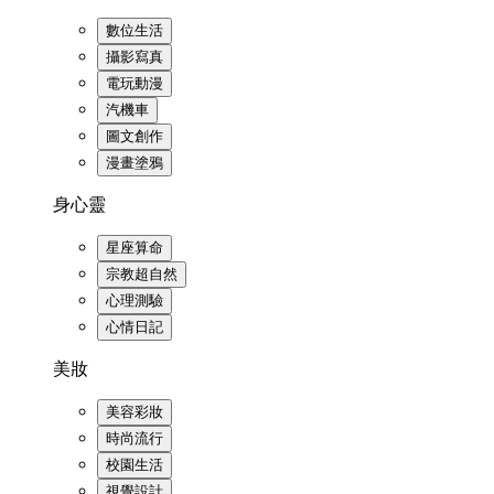
數位生活
攝影寫真
電玩動漫
汽機車
圖文創作
漫畫塗鴉
身心靈
星座算命
宗教超自然
心理測驗
心情日記
美妝
美容彩妝
時尚流行
校園生活
視覺設計