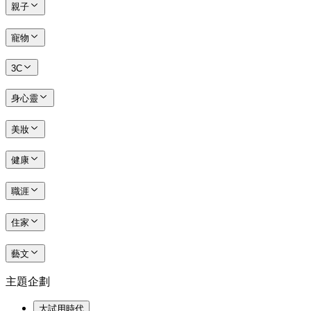
親子
寵物
3C
身心靈
美妝
健康
職涯
住家
藝文
主題企劃
大試用時代