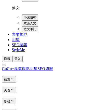
藝文
小說連載
政論人文
散文筆記
專業觀點
明星
SEO週報
StyleMe
搜尋
登入
GoGo+
專業觀點
明星
SEO週報
旅遊
美食
影視