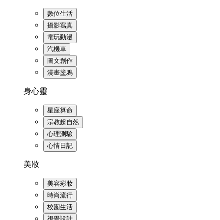
數位生活
攝影寫真
電玩動漫
汽機車
圖文創作
漫畫塗鴉
身心靈
星座算命
宗教超自然
心理測驗
心情日記
美妝
美容彩妝
時尚流行
校園生活
視覺設計