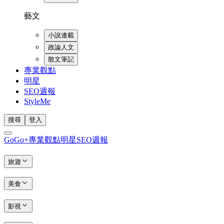
藝文
小說連載
政論人文
散文筆記
專業觀點
明星
SEO週報
StyleMe
搜尋
登入
GoGo+
專業觀點
明星
SEO週報
旅遊
美食
影視