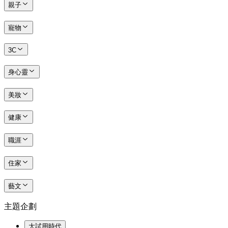
親子
寵物
3C
身心靈
美妝
健康
職涯
住家
藝文
主題企劃
大試用時代