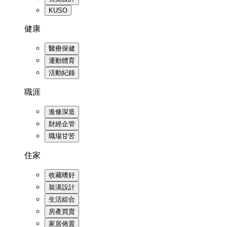
KUSO
健康
醫療保健
運動體育
活動紀錄
職涯
進修深造
財經企管
職場甘苦
住家
收藏嗜好
裝潢設計
生活綜合
房產買賣
家居佈置