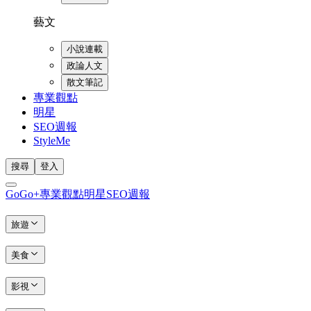
藝文
小說連載
政論人文
散文筆記
專業觀點
明星
SEO週報
StyleMe
搜尋
登入
GoGo+
專業觀點
明星
SEO週報
旅遊
美食
影視