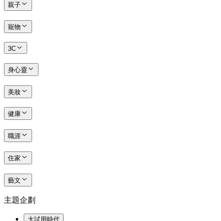
親子
寵物
3C
身心靈
美妝
健康
職涯
住家
藝文
主題企劃
大試用時代