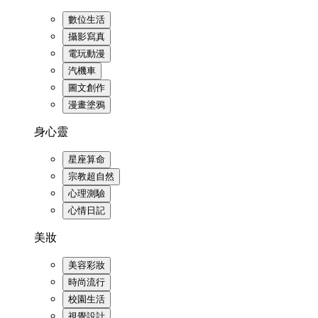
數位生活
攝影寫真
電玩動漫
汽機車
圖文創作
漫畫塗鴉
身心靈
星座算命
宗教超自然
心理測驗
心情日記
美妝
美容彩妝
時尚流行
校園生活
視覺設計