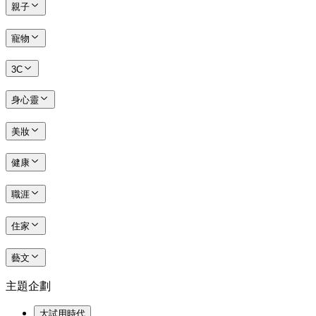
親子
寵物
3C
身心靈
美妝
健康
職涯
住家
藝文
主題企劃
大試用時代