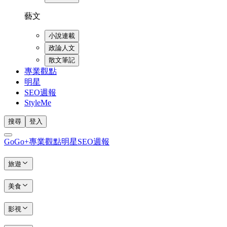
藝文
小說連載
政論人文
散文筆記
專業觀點
明星
SEO週報
StyleMe
搜尋
登入
GoGo+
專業觀點
明星
SEO週報
旅遊
美食
影視