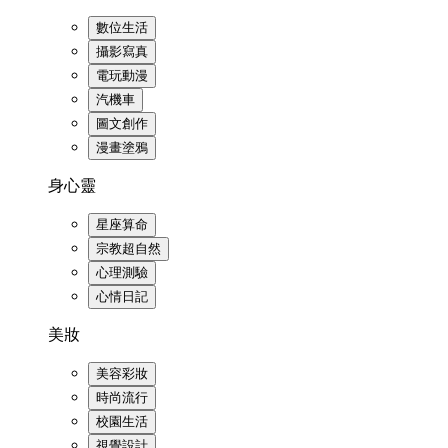
數位生活
攝影寫真
電玩動漫
汽機車
圖文創作
漫畫塗鴉
身心靈
星座算命
宗教超自然
心理測驗
心情日記
美妝
美容彩妝
時尚流行
校園生活
視覺設計