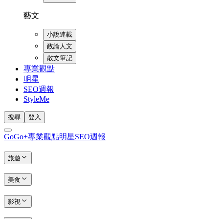
藝文
小說連載
政論人文
散文筆記
專業觀點
明星
SEO週報
StyleMe
搜尋
登入
GoGo+
專業觀點
明星
SEO週報
旅遊
美食
影視