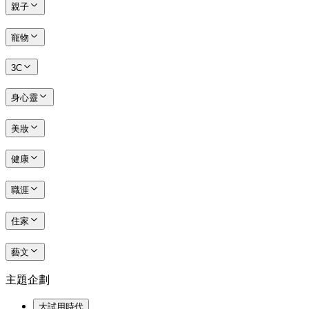
親子
寵物
3C
身心靈
美妝
健康
職涯
住家
藝文
主題企劃
大試用時代