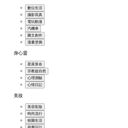
數位生活
攝影寫真
電玩動漫
汽機車
圖文創作
漫畫塗鴉
身心靈
星座算命
宗教超自然
心理測驗
心情日記
美妝
美容彩妝
時尚流行
校園生活
視覺設計