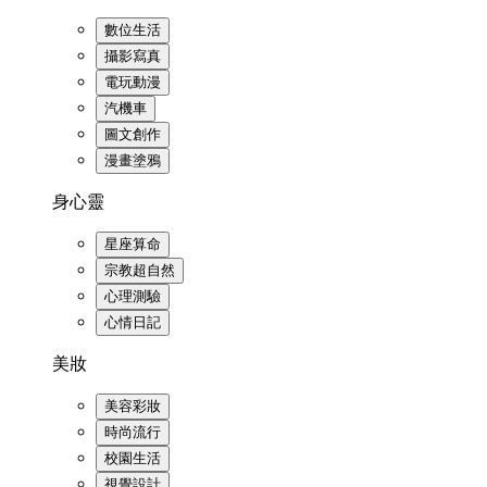
數位生活
攝影寫真
電玩動漫
汽機車
圖文創作
漫畫塗鴉
身心靈
星座算命
宗教超自然
心理測驗
心情日記
美妝
美容彩妝
時尚流行
校園生活
視覺設計