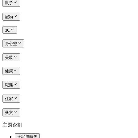
親子
寵物
3C
身心靈
美妝
健康
職涯
住家
藝文
主題企劃
大試用時代