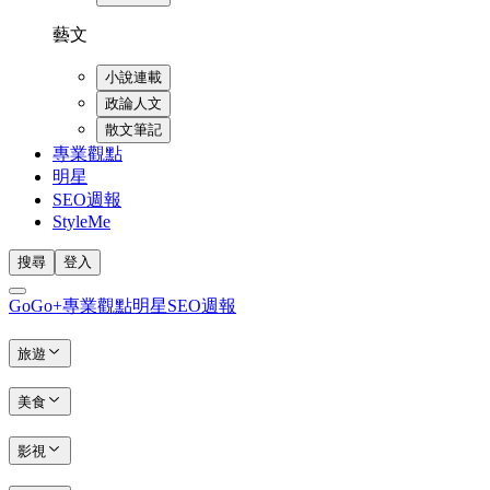
藝文
小說連載
政論人文
散文筆記
專業觀點
明星
SEO週報
StyleMe
搜尋
登入
GoGo+
專業觀點
明星
SEO週報
旅遊
美食
影視