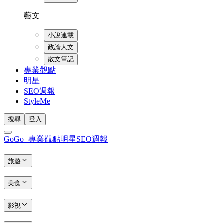
藝文
小說連載
政論人文
散文筆記
專業觀點
明星
SEO週報
StyleMe
搜尋
登入
GoGo+
專業觀點
明星
SEO週報
旅遊
美食
影視