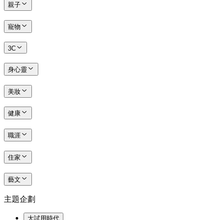
親子
寵物
3C
身心靈
美妝
健康
職涯
住家
藝文
主題企劃
大試用時代