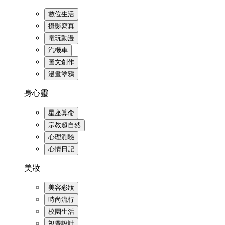
數位生活
攝影寫真
電玩動漫
汽機車
圖文創作
漫畫塗鴉
身心靈
星座算命
宗教超自然
心理測驗
心情日記
美妝
美容彩妝
時尚流行
校園生活
視覺設計