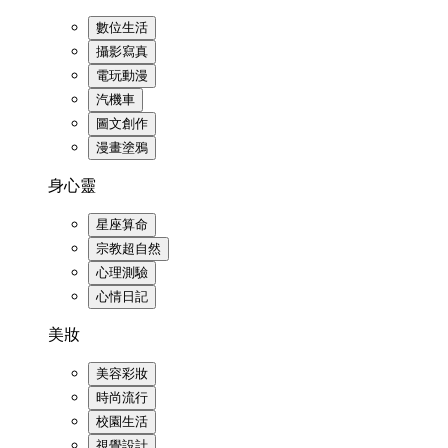
數位生活
攝影寫真
電玩動漫
汽機車
圖文創作
漫畫塗鴉
身心靈
星座算命
宗教超自然
心理測驗
心情日記
美妝
美容彩妝
時尚流行
校園生活
視覺設計