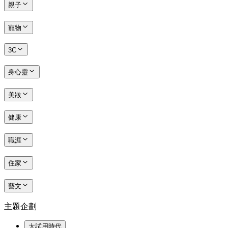
親子
寵物
3C
身心靈
美妝
健康
職涯
住家
藝文
主題企劃
大試用時代