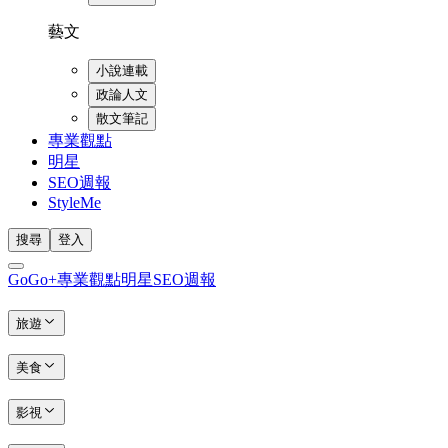
藝文
小說連載
政論人文
散文筆記
專業觀點
明星
SEO週報
StyleMe
搜尋
登入
GoGo+
專業觀點
明星
SEO週報
旅遊
美食
影視