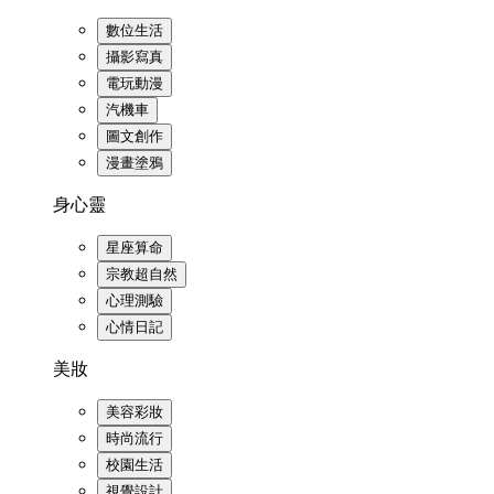
數位生活
攝影寫真
電玩動漫
汽機車
圖文創作
漫畫塗鴉
身心靈
星座算命
宗教超自然
心理測驗
心情日記
美妝
美容彩妝
時尚流行
校園生活
視覺設計