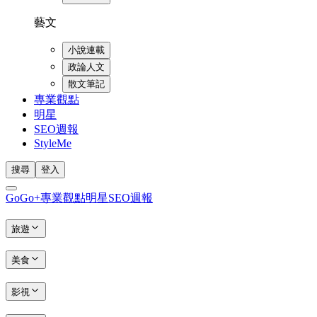
藝文
小說連載
政論人文
散文筆記
專業觀點
明星
SEO週報
StyleMe
搜尋
登入
GoGo+
專業觀點
明星
SEO週報
旅遊
美食
影視