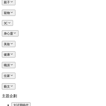
親子
寵物
3C
身心靈
美妝
健康
職涯
住家
藝文
主題企劃
大試用時代