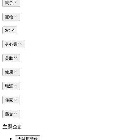
親子
寵物
3C
身心靈
美妝
健康
職涯
住家
藝文
主題企劃
大試用時代