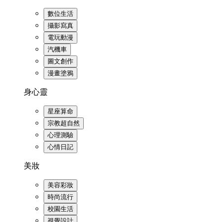
數位生活
攝影寫真
電玩動漫
汽機車
圖文創作
漫畫塗鴉
身心靈
星座算命
宗教超自然
心理測驗
心情日記
美妝
美容彩妝
時尚流行
校園生活
視覺設計