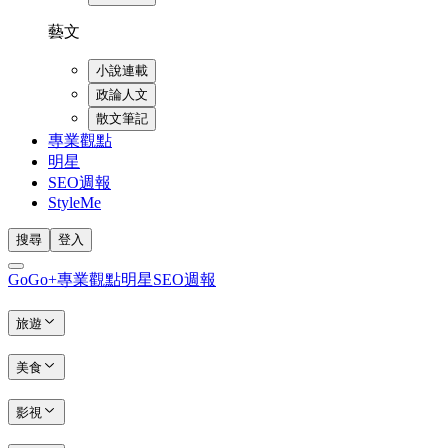
藝文
小說連載
政論人文
散文筆記
專業觀點
明星
SEO週報
StyleMe
搜尋
登入
GoGo+
專業觀點
明星
SEO週報
旅遊
美食
影視