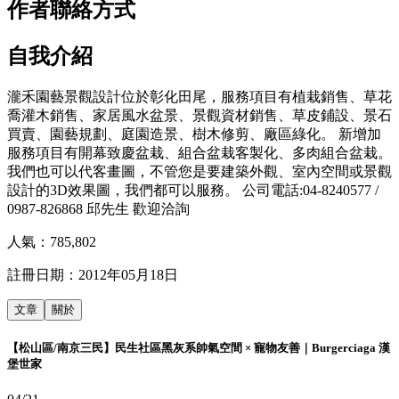
作者聯絡方式
自我介紹
瀧禾園藝景觀設計位於彰化田尾，服務項目有植栽銷售、草花
喬灌木銷售、家居風水盆景、景觀資材銷售、草皮鋪設、景石
買賣、園藝規劃、庭園造景、樹木修剪、廠區綠化。 新增加
服務項目有開幕致慶盆栽、組合盆栽客製化、多肉組合盆栽。
我們也可以代客畫圖，不管您是要建築外觀、室內空間或景觀
設計的3D效果圖，我們都可以服務。 公司電話:04-8240577 /
0987-826868 邱先生 歡迎洽詢
人氣：
785,802
註冊日期：
2012年05月18日
文章
關於
【松山區/南京三民】民生社區黑灰系帥氣空間 × 寵物友善｜Burgerciaga 漢
堡世家