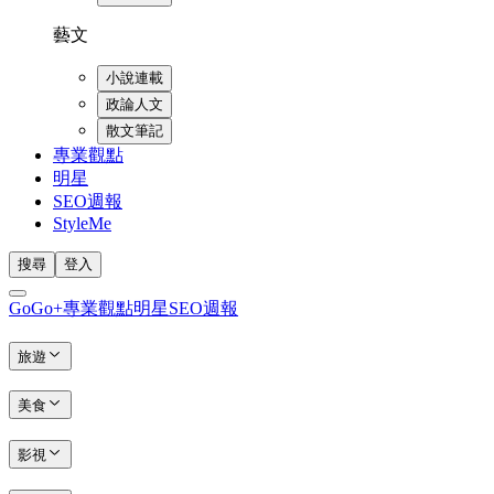
藝文
小說連載
政論人文
散文筆記
專業觀點
明星
SEO週報
StyleMe
搜尋
登入
GoGo+
專業觀點
明星
SEO週報
旅遊
美食
影視