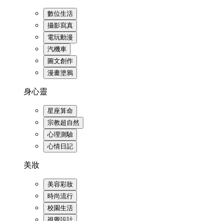
數位生活
攝影寫真
電玩動漫
汽機車
圖文創作
漫畫塗鴉
身心靈
星座算命
宗教超自然
心理測驗
心情日記
美妝
美容彩妝
時尚流行
校園生活
視覺設計