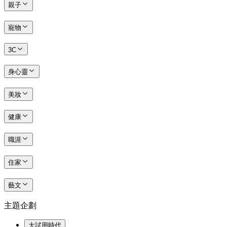
親子
寵物
3C
身心靈
美妝
健康
職涯
住家
藝文
主題企劃
大試用時代