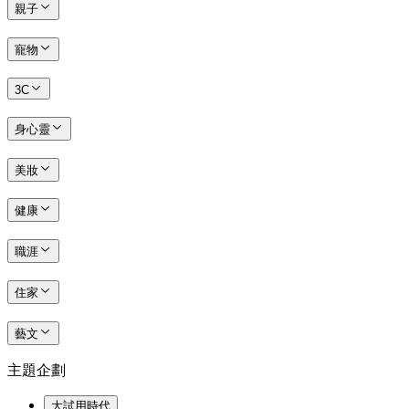
親子
寵物
3C
身心靈
美妝
健康
職涯
住家
藝文
主題企劃
大試用時代