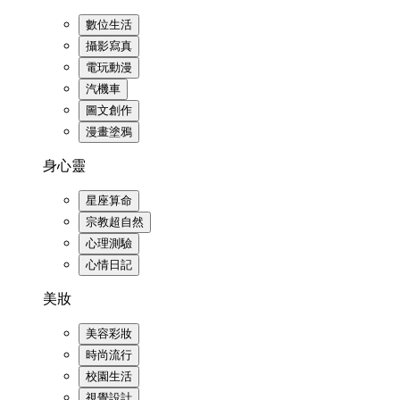
數位生活
攝影寫真
電玩動漫
汽機車
圖文創作
漫畫塗鴉
身心靈
星座算命
宗教超自然
心理測驗
心情日記
美妝
美容彩妝
時尚流行
校園生活
視覺設計