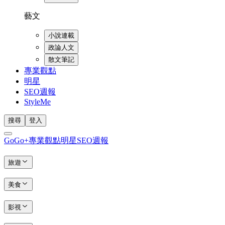
藝文
小說連載
政論人文
散文筆記
專業觀點
明星
SEO週報
StyleMe
搜尋
登入
GoGo+
專業觀點
明星
SEO週報
旅遊
美食
影視