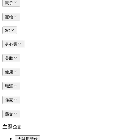
親子
寵物
3C
身心靈
美妝
健康
職涯
住家
藝文
主題企劃
大試用時代