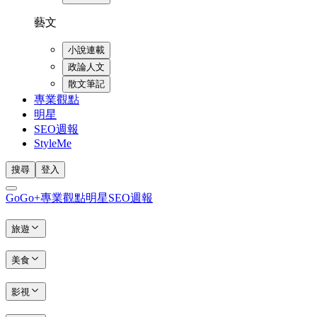
藝文
小說連載
政論人文
散文筆記
專業觀點
明星
SEO週報
StyleMe
搜尋
登入
GoGo+
專業觀點
明星
SEO週報
旅遊
美食
影視