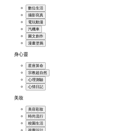
數位生活
攝影寫真
電玩動漫
汽機車
圖文創作
漫畫塗鴉
身心靈
星座算命
宗教超自然
心理測驗
心情日記
美妝
美容彩妝
時尚流行
校園生活
視覺設計