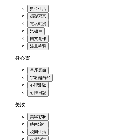
數位生活
攝影寫真
電玩動漫
汽機車
圖文創作
漫畫塗鴉
身心靈
星座算命
宗教超自然
心理測驗
心情日記
美妝
美容彩妝
時尚流行
校園生活
視覺設計