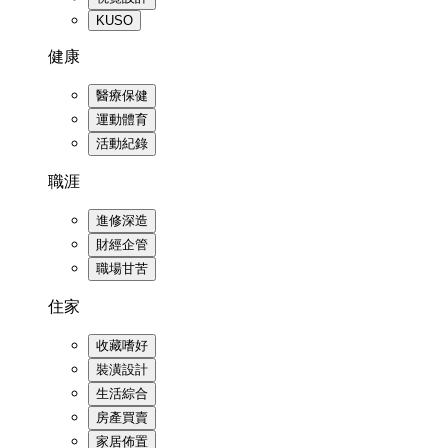
KUSO
健康
醫療保健
運動體育
活動紀錄
職涯
進修深造
財經企管
職場甘苦
住家
收藏嗜好
裝潢設計
生活綜合
房產買賣
家居佈置