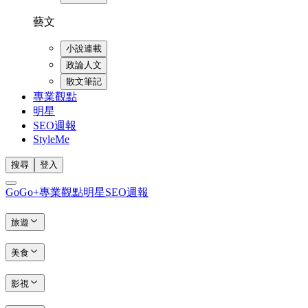
藝文
小說連載
政論人文
散文筆記
專業觀點
明星
SEO週報
StyleMe
搜尋
登入
GoGo+
專業觀點
明星
SEO週報
旅遊
美食
影視