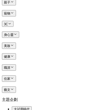
親子
寵物
3C
身心靈
美妝
健康
職涯
住家
藝文
主題企劃
大試用時代