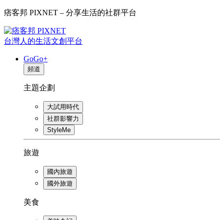
痞客邦 PIXNET – 分享生活的社群平台
台灣人的生活文創平台
GoGo+
頻道
主題企劃
大試用時代
社群影響力
StyleMe
旅遊
國內旅遊
國外旅遊
美食