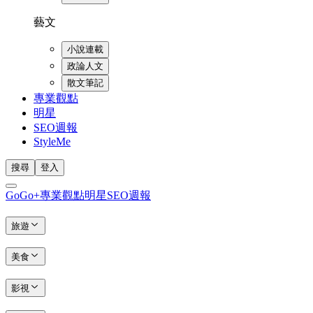
藝文
小說連載
政論人文
散文筆記
專業觀點
明星
SEO週報
StyleMe
搜尋
登入
GoGo+
專業觀點
明星
SEO週報
旅遊
美食
影視