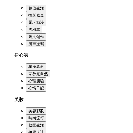
數位生活
攝影寫真
電玩動漫
汽機車
圖文創作
漫畫塗鴉
身心靈
星座算命
宗教超自然
心理測驗
心情日記
美妝
美容彩妝
時尚流行
校園生活
視覺設計