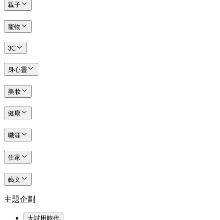
親子
寵物
3C
身心靈
美妝
健康
職涯
住家
藝文
主題企劃
大試用時代