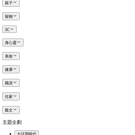
親子
寵物
3C
身心靈
美妝
健康
職涯
住家
藝文
主題企劃
大試用時代