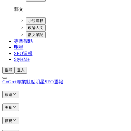
藝文
小說連載
政論人文
散文筆記
專業觀點
明星
SEO週報
StyleMe
搜尋
登入
GoGo+
專業觀點
明星
SEO週報
旅遊
美食
影視