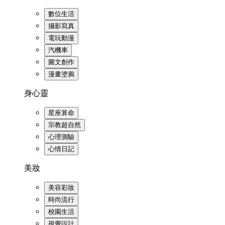
數位生活
攝影寫真
電玩動漫
汽機車
圖文創作
漫畫塗鴉
身心靈
星座算命
宗教超自然
心理測驗
心情日記
美妝
美容彩妝
時尚流行
校園生活
視覺設計