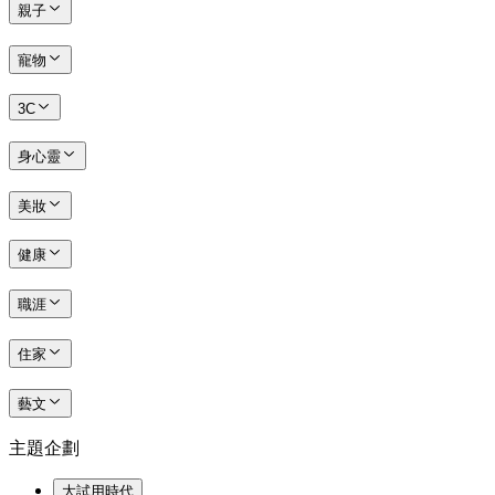
親子
寵物
3C
身心靈
美妝
健康
職涯
住家
藝文
主題企劃
大試用時代