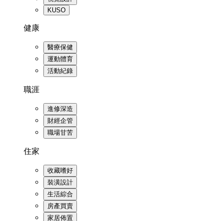
KUSO
健康
醫療保健
運動體育
活動紀錄
職涯
進修深造
財經企管
職場甘苦
住家
收藏嗜好
裝潢設計
生活綜合
房產買賣
家居佈置