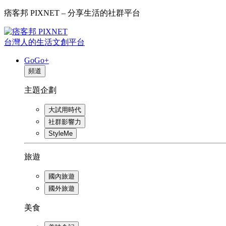
痞客邦 PIXNET – 分享生活的社群平台
台灣人的生活文創平台
GoGo+
頻道
主題企劃
大試用時代
社群影響力
StyleMe
旅遊
國內旅遊
國外旅遊
美食