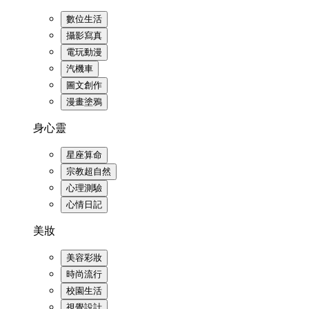
數位生活
攝影寫真
電玩動漫
汽機車
圖文創作
漫畫塗鴉
身心靈
星座算命
宗教超自然
心理測驗
心情日記
美妝
美容彩妝
時尚流行
校園生活
視覺設計