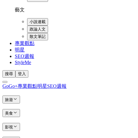
藝文
小說連載
政論人文
散文筆記
專業觀點
明星
SEO週報
StyleMe
搜尋
登入
GoGo+
專業觀點
明星
SEO週報
旅遊
美食
影視