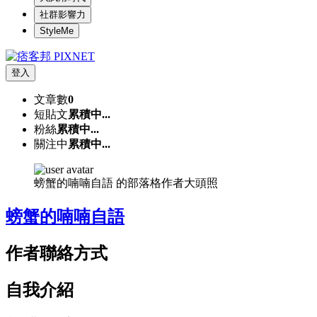
社群影響力
StyleMe
登入
文章數
0
短貼文
累積中...
粉絲
累積中...
關注中
累積中...
螃蟹的喃喃自語 的部落格作者大頭照
螃蟹的喃喃自語
作者聯絡方式
自我介紹